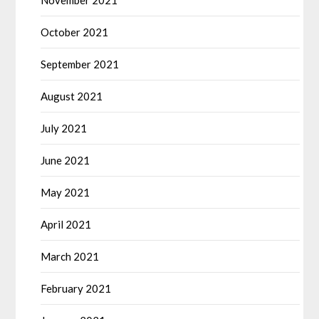
October 2021
September 2021
August 2021
July 2021
June 2021
May 2021
April 2021
March 2021
February 2021