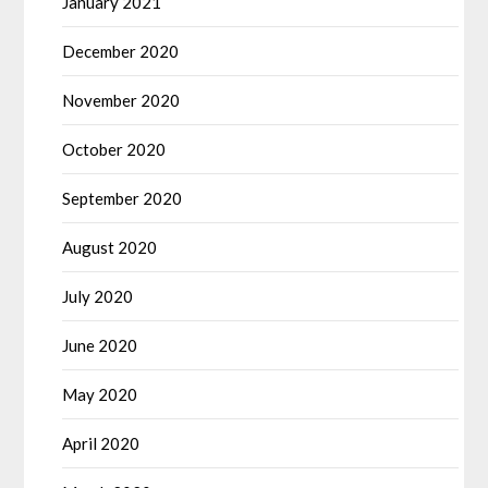
January 2021
December 2020
November 2020
October 2020
September 2020
August 2020
July 2020
June 2020
May 2020
April 2020