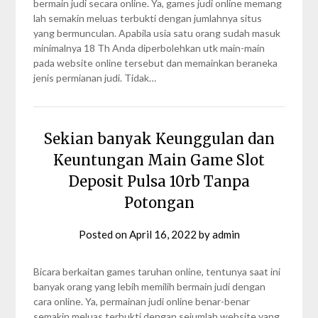
bermain judi secara online. Ya, games judi online memang
lah semakin meluas terbukti dengan jumlahnya situs
yang bermunculan. Apabila usia satu orang sudah masuk
minimalnya 18 Th Anda diperbolehkan utk main-main
pada website online tersebut dan memainkan beraneka
jenis permianan judi. Tidak…
Sekian banyak Keunggulan dan
Keuntungan Main Game Slot
Deposit Pulsa 10rb Tanpa
Potongan
Posted on
April 16, 2022
by
admin
Bicara berkaitan games taruhan online, tentunya saat ini
banyak orang yang lebih memilih bermain judi dengan
cara online. Ya, permainan judi online benar-benar
semakin meluas terbukti dengan sejumlah website yang