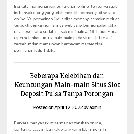
Berkata mengenai games taruhan online, tentunya saat
ini banyak orang yang lebih memilih bermain judi secara
online. Ya, permainan judi online memang semakin meluas
terbukti dengan jumlahnya web yang bermunculan. Jika
usia seseorang sudah masuk minimalnya 18 Tahun Anda
diperbolehkan untuk main-main pada situs slot resmi
tersebut dan memainkan bermacam macam tipe
permianan judi. Tidak…
Beberapa Kelebihan dan
Keuntungan Main-main Situs Slot
Deposit Pulsa Tanpa Potongan
Posted on
April 19, 2022
by
admin
Berkata menyangkut permainan taruhan online,
tentunya saat ini banyak orang yang lebih memilih