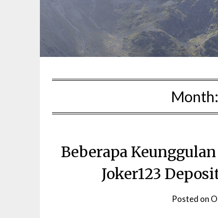
Month
Beberapa Keunggulan
Joker123 Deposi
Posted on
O