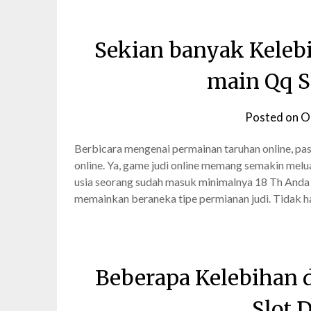
Sekian banyak Keleb
main Qq S
Posted on
O
Berbicara mengenai permainan taruhan online, past
online. Ya, game judi online memang semakin melu
usia seorang sudah masuk minimalnya 18 Th Anda 
memainkan beraneka tipe permianan judi. Tidak
Beberapa Kelebihan
Slot 