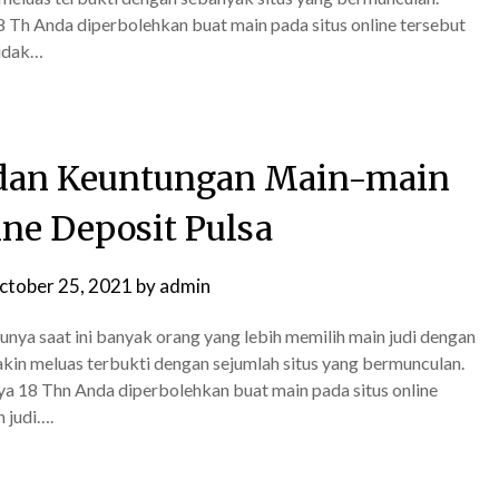
8 Th Anda diperbolehkan buat main pada situs online tersebut
Tidak…
 dan Keuntungan Main-main
ine Deposit Pulsa
ctober 25, 2021
by
admin
unya saat ini banyak orang yang lebih memilih main judi dengan
akin meluas terbukti dengan sejumlah situs yang bermunculan.
ya 18 Thn Anda diperbolehkan buat main pada situs online
 judi….