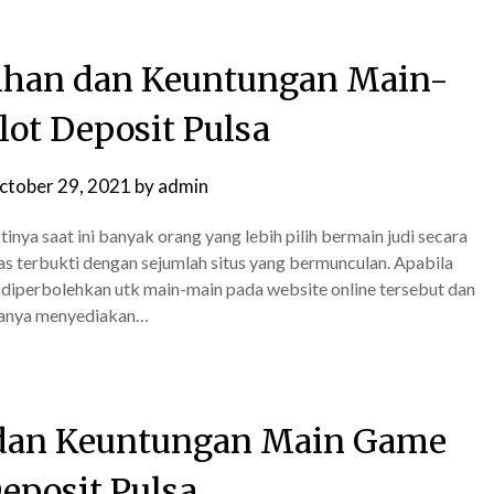
ihan dan Keuntungan Main-
lot Deposit Pulsa
ctober 29, 2021
by
admin
inya saat ini banyak orang yang lebih pilih bermain judi secara
as terbukti dengan sejumlah situs yang bermunculan. Apabila
diperbolehkan utk main-main pada website online tersebut dan
 hanya menyediakan…
 dan Keuntungan Main Game
Deposit Pulsa