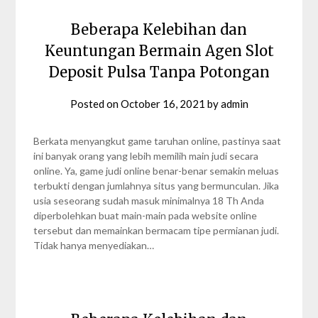
Beberapa Kelebihan dan
Keuntungan Bermain Agen Slot
Deposit Pulsa Tanpa Potongan
Posted on
October 16, 2021
by
admin
Berkata menyangkut game taruhan online, pastinya saat
ini banyak orang yang lebih memilih main judi secara
online. Ya, game judi online benar-benar semakin meluas
terbukti dengan jumlahnya situs yang bermunculan. Jika
usia seseorang sudah masuk minimalnya 18 Th Anda
diperbolehkan buat main-main pada website online
tersebut dan memainkan bermacam tipe permianan judi.
Tidak hanya menyediakan…