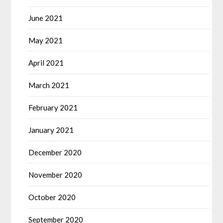
June 2021
May 2021
April 2021
March 2021
February 2021
January 2021
December 2020
November 2020
October 2020
September 2020