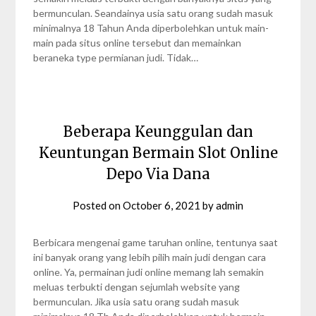
bermunculan. Seandainya usia satu orang sudah masuk
minimalnya 18 Tahun Anda diperbolehkan untuk main-
main pada situs online tersebut dan memainkan
beraneka type permianan judi. Tidak…
Beberapa Keunggulan dan
Keuntungan Bermain Slot Online
Depo Via Dana
Posted on
October 6, 2021
by
admin
Berbicara mengenai game taruhan online, tentunya saat
ini banyak orang yang lebih pilih main judi dengan cara
online. Ya, permainan judi online memang lah semakin
meluas terbukti dengan sejumlah website yang
bermunculan. Jika usia satu orang sudah masuk