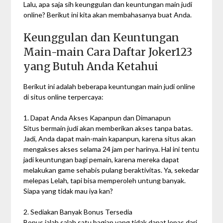
Lalu, apa saja sih keunggulan dan keuntungan main judi
online? Berikut ini kita akan membahasanya buat Anda.
Keunggulan dan Keuntungan
Main-main Cara Daftar Joker123
yang Butuh Anda Ketahui
Berikut ini adalah beberapa keuntungan main judi online
di situs online terpercaya:
1. Dapat Anda Akses Kapanpun dan Dimanapun
Situs bermain judi akan memberikan akses tanpa batas.
Jadi, Anda dapat main-main kapanpun, karena situs akan
mengakses akses selama 24 jam per harinya. Hal ini tentu
jadi keuntungan bagi pemain, karena mereka dapat
melakukan game sehabis pulang beraktivitas. Ya, sekedar
melepas Lelah, tapi bisa memperoleh untung banyak.
Siapa yang tidak mau iya kan?
2. Sediakan Banyak Bonus Tersedia
Bonus ialah salah satu bagian yang tidak dapat lepas dari