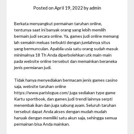
Posted on
April 19, 2022
by
admin
Berkata menyangkut permainan taruhan online,
tentunya saat ini banyak orang yang lebih memilih
bermain judi secara online. Ya, games judi online memang
lah semakin meluas terbukti dengan jumlahnya situs
yang bermunculan. Apabila usia satu orang sudah masuk
minimalnya 18 Th Anda diperbolehkan utk main-main
pada website online tersebut dan memainkan beraneka
jenis permianan judi.
Tidak hanya menyediakan bermacam jenis games casino
saja, website taruhan online
https://www.parislogue.com/ juga sediakan type game
Kartu sportbook, dan games judi trendi lainnya serpti
menembak ikan dan juga sabung ayam. Seluruh taruhan
tersebut dapat Anda akses dengan mudah mudah
hanyak dengan memiliki satu akun saja, sehingga semua
permainan bisa Anda mainkan.