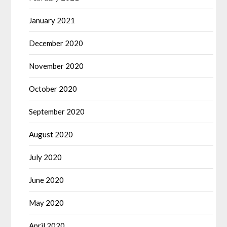
January 2021
December 2020
November 2020
October 2020
September 2020
August 2020
July 2020
June 2020
May 2020
April 2020