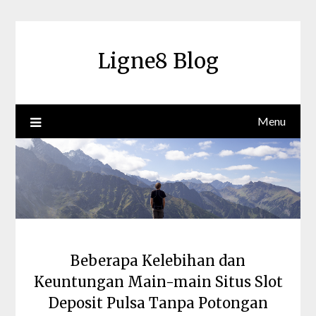
Skip
to
content
Ligne8 Blog
Menu
Beberapa Kelebihan dan
Keuntungan Main-main Situs Slot
Deposit Pulsa Tanpa Potongan