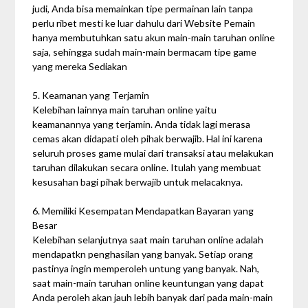
judi, Anda bisa memainkan tipe permainan lain tanpa
perlu ribet mesti ke luar dahulu dari Website Pemain
hanya membutuhkan satu akun main-main taruhan online
saja, sehingga sudah main-main bermacam tipe game
yang mereka Sediakan
5. Keamanan yang Terjamin
Kelebihan lainnya main taruhan online yaitu
keamanannya yang terjamin. Anda tidak lagi merasa
cemas akan didapati oleh pihak berwajib. Hal ini karena
seluruh proses game mulai dari transaksi atau melakukan
taruhan dilakukan secara online. Itulah yang membuat
kesusahan bagi pihak berwajib untuk melacaknya.
6. Memiliki Kesempatan Mendapatkan Bayaran yang
Besar
Kelebihan selanjutnya saat main taruhan online adalah
mendapatkn penghasilan yang banyak. Setiap orang
pastinya ingin memperoleh untung yang banyak. Nah,
saat main-main taruhan online keuntungan yang dapat
Anda peroleh akan jauh lebih banyak dari pada main-main