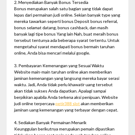
2. Menyediakan Banyak Bonus Tersedia
Bonus merupakan salah satu bagian yang tidak dapat
lepas dari permainan judi online. Sekian banyak type yang
mereka tawarkan seperti bonus Deposit bonus referral,
bonus selamat datang, bonus cashback, dan masih
banyak lagi tipe bonus Yang lain Nah, buat meraih bonus
tersebut tentunya ada beberapa syarat tertentu. Untuk
mengetahui syarat mendapati bonus bermain taruhan
online, Anda bisa mencari melalui google.
3. Pembayaran Kemenangan yang Sesuai Waktu
Website main-main taruhan online akan memberikan
jaminan kemenangan yang langsung mereka bayar serasi
waktu. Jadi, Anda tidak perlu khawatir uang tersebut
akan tidak sukses Anda dapatkan. Apalagi sampai
berpikiran apabila Anda terkena aksi penipuan. Website
judi online terpercaya
petir388 slot
akan memberikan
jaminan uang kemenangan yang terbayar dengan cepat.
4. Sediakan Banyak Permainan Menarik
Keunggulan berikutnya merupakan pemain dipastikan