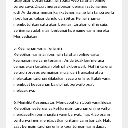
tidak akan bosan saat main pada web taruhan online
terpercaya. Disaat merasa bosan dengan satu games
judi, Anda bisa memainkan kategori game lain tanpa perlu
ribet harus keluar dahulu dari Situs Pemain hanya
membutuhkan satu akun bermain taruhan online saja,
sehingga sudah main berbagai tipe game yang mereka
Menyediakan
5. Keamanan yang Terjamin
Kelebihan yang lain bermain taruhan online yaitu
keamanannya yang terjamin. Anda tidak lagi merasa
cemas akan ketahuan oleh pihak berwajib. Hal ini karena
seluruh proses permainan mulai dari transaksi atau
melakukan taruhan dilakukan secara online. Itulah yang
membuat kesusahan bagi pihak berwajib buat
melacaknya.
6. Memiliki Kesempatan Mendapatkan Upah yang Besar
Kelebihan seterusnya ketika main taruhan online yaitu
mendapatkn penghasilan yang banyak. Tiap-tiap orang
tentunya ingin mendapatkan untung yang banyak. Nah,
saat bermain taruhan online keuntungan yang dapat