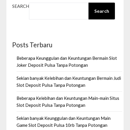
SEARCH
Search
Posts Terbaru
Beberapa Keunggulan dan Keuntungan Bermain Slot
Joker Deposit Pulsa Tanpa Potongan
Sekian banyak Kelebihan dan Keuntungan Bermain Judi
Slot Deposit Pulsa Tanpa Potongan
Beberapa Kelebihan dan Keuntungan Main-main Situs
Slot Deposit Pulsa Tanpa Potongan
Sekian banyak Keunggulan dan Keuntungan Main
Game Slot Deposit Pulsa 10rb Tanpa Potongan