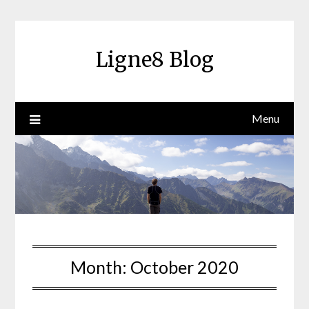
Skip
to
content
Ligne8 Blog
Menu
Month:
October 2020