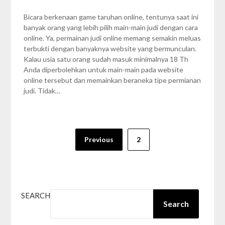
Bicara berkenaan game taruhan online, tentunya saat ini
banyak orang yang lebih pilih main-main judi dengan cara
online. Ya, permainan judi online memang semakin meluas
terbukti dengan banyaknya website yang bermunculan.
Kalau usia satu orang sudah masuk minimalnya 18 Th
Anda diperbolehkan untuk main-main pada website
online tersebut dan memainkan beraneka tipe permianan
judi. Tidak…
Posts
Previous
2
pagination
SEARCH
Search