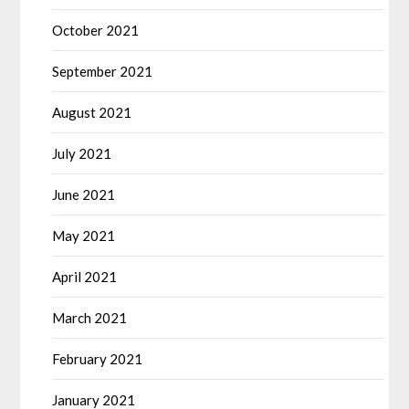
October 2021
September 2021
August 2021
July 2021
June 2021
May 2021
April 2021
March 2021
February 2021
January 2021