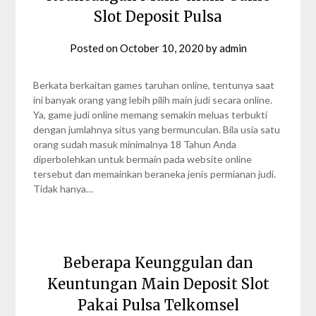
Slot Deposit Pulsa
Posted on
October 10, 2020
by
admin
Berkata berkaitan games taruhan online, tentunya saat
ini banyak orang yang lebih pilih main judi secara online.
Ya, game judi online memang semakin meluas terbukti
dengan jumlahnya situs yang bermunculan. Bila usia satu
orang sudah masuk minimalnya 18 Tahun Anda
diperbolehkan untuk bermain pada website online
tersebut dan memainkan beraneka jenis permianan judi.
Tidak hanya…
Beberapa Keunggulan dan
Keuntungan Main Deposit Slot
Pakai Pulsa Telkomsel