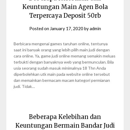
Keuntungan Main Agen Bola
Terpercaya Deposit 50rb
Posted on
January 17, 2020
by
admin
Berbicara mengenai games taruhan online, tentunya
saat ini banyak orang yang lebih pilih main judi dengan
cara online. Ya, game judi online memang semakin meluas
terbukti dengan banyaknya web yang bermunculan. Bila
usia seorang sudah masuk minimalnya 18 Thn Anda
diperbolehkan utk main pada website online tersebut
dan memainkan bermacam macam kategori permianan
judi. Tidak…
Beberapa Kelebihan dan
Keuntungan Bermain Bandar Judi