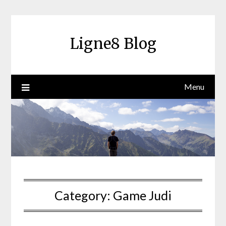
Skip
to
content
Ligne8 Blog
Menu
Category:
Game Judi