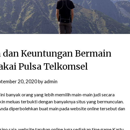
n dan Keuntungan Bermain
Pakai Pulsa Telkomsel
ptember 20, 2020
by
admin
 ini banyak orang yang lebih memilih main-main judi secara
akin meluas terbukti dengan banyaknya situs yang bermunculan.
Anda diperbolehkan buat main pada website online tersebut dan
o saja, website taruhan online juga sediakan tipe game Kartu