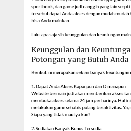
sportbook, dan game judi canggih yang lain serpt
tersebut dapat Anda akses dengan mudah mudah h
bisa Anda mainkan.
Lalu, apa saja sih keunggulan dan keuntungan main
Keunggulan dan Keuntungan
Potongan yang Butuh Anda 
Berikut ini merupakan sekian banyak keuntungan ma
1. Dapat Anda Akses Kapanpun dan Dimanapun
Website bermain judi akan memberikan akses tan
membuka akses selama 24 jam per harinya. Hal in
melakukan game sehabis pulang beraktivitas. Ya, 
Siapa yang tidak mau iya kan?
2. Sediakan Banyak Bonus Tersedia