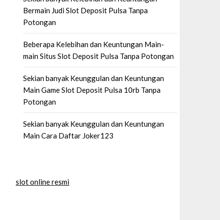
Bermain Judi Slot Deposit Pulsa Tanpa
Potongan
Beberapa Kelebihan dan Keuntungan Main-
main Situs Slot Deposit Pulsa Tanpa Potongan
Sekian banyak Keunggulan dan Keuntungan
Main Game Slot Deposit Pulsa 10rb Tanpa
Potongan
Sekian banyak Keunggulan dan Keuntungan
Main Cara Daftar Joker123
slot online resmi