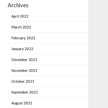
Archives
April 2022
March 2022
February 2022
January 2022
December 2021
November 2021
October 2021
September 2021
August 2021