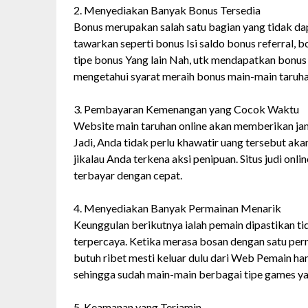
2. Menyediakan Banyak Bonus Tersedia
Bonus merupakan salah satu bagian yang tidak dap
tawarkan seperti bonus Isi saldo bonus referral, 
tipe bonus Yang lain Nah, utk mendapatkan bonus 
mengetahui syarat meraih bonus main-main taruhan
3. Pembayaran Kemenangan yang Cocok Waktu
Website main taruhan online akan memberikan ja
Jadi, Anda tidak perlu khawatir uang tersebut aka
jikalau Anda terkena aksi penipuan. Situs judi o
terbayar dengan cepat.
4. Menyediakan Banyak Permainan Menarik
Keunggulan berikutnya ialah pemain dipastikan ti
terpercaya. Ketika merasa bosan dengan satu perm
butuh ribet mesti keluar dulu dari Web Pemain ha
sehingga sudah main-main berbagai tipe games y
5. Keamanan yang Terjamin