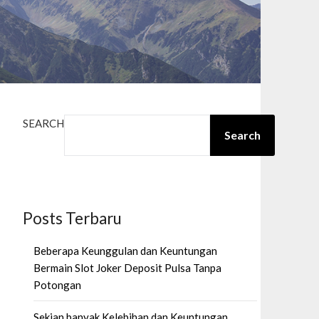
SEARCH
Search
Posts Terbaru
Beberapa Keunggulan dan Keuntungan
Bermain Slot Joker Deposit Pulsa Tanpa
Potongan
Sekian banyak Kelebihan dan Keuntungan