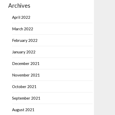
Archives
April 2022
March 2022
February 2022
January 2022
December 2021
November 2021
October 2021
September 2021
August 2021