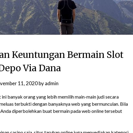
an Keuntungan Bermain Slot
Depo Via Dana
vember 11, 2020
by
admin
t ini banyak orang yang lebih memilih main-main judi secara
n meluas terbukti dengan banyaknya web yang bermunculan. Bila
 Anda diperbolehkan buat bermain pada web online tersebut
nan casino saja, situs taruhan online juga menyediakan kategori