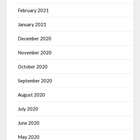
February 2021
January 2021
December 2020
November 2020
October 2020
September 2020
August 2020
July 2020
June 2020
May 2020