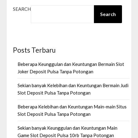
SEARCH
Search
Posts Terbaru
Beberapa Keunggulan dan Keuntungan Bermain Slot
Joker Deposit Pulsa Tanpa Potongan
Sekian banyak Kelebihan dan Keuntungan Bermain Judi
Slot Deposit Pulsa Tanpa Potongan
Beberapa Kelebihan dan Keuntungan Main-main Situs
Slot Deposit Pulsa Tanpa Potongan
Sekian banyak Keunggulan dan Keuntungan Main
Game Slot Deposit Pulsa 10rb Tanpa Potongan