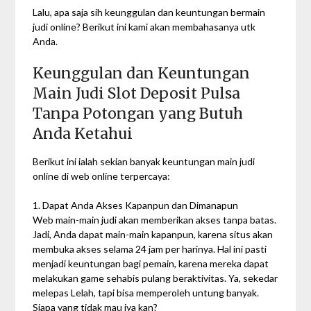
Lalu, apa saja sih keunggulan dan keuntungan bermain
judi online? Berikut ini kami akan membahasanya utk
Anda.
Keunggulan dan Keuntungan
Main Judi Slot Deposit Pulsa
Tanpa Potongan yang Butuh
Anda Ketahui
Berikut ini ialah sekian banyak keuntungan main judi
online di web online terpercaya:
1. Dapat Anda Akses Kapanpun dan Dimanapun
Web main-main judi akan memberikan akses tanpa batas.
Jadi, Anda dapat main-main kapanpun, karena situs akan
membuka akses selama 24 jam per harinya. Hal ini pasti
menjadi keuntungan bagi pemain, karena mereka dapat
melakukan game sehabis pulang beraktivitas. Ya, sekedar
melepas Lelah, tapi bisa memperoleh untung banyak.
Siapa yang tidak mau iya kan?