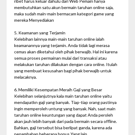
ribet harus keluar dahulu dari Web Pemain hanya
membutuhkan satu akun bermain taruhan online saja,
maka sudah main-main bermacam kategori game yang
mereka Menyediakan
5. Keamanan yang Terjamin
Kelebihan lainnya main-main taruhan online ialah
keamanannya yang terjamin. Anda tidak lagi merasa
cemas akan diketahui oleh pihak berwajib. Hal ini karena
semua proses permainan mulai dari transaksi atau
melakukan taruhan dilakukan dengan cara online. Itulah
yang membuat kesusahan bagi pihak berwajib untuk
melacaknya.
6. Memiliki Kesempatan Meraih Gaji yang Besar
Kelebihan selanjutnya kala main taruhan online yaitu
mendapatkn gaji yang banyak. Tiap-tiap orang pastinya
ingin memperoleh untung yang banyak. Nah, saat main
taruhan online keuntungan yang dapat Anda peroleh
akan jauh lebih banyak dari pada bermain secara offline.
Bahkan, gaji tersebut bisa berlipat ganda, karena ada
penambahan beberapa bonus Yang lain