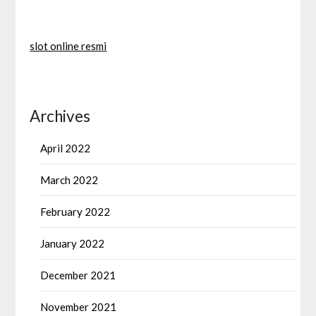
slot online resmi
Archives
April 2022
March 2022
February 2022
January 2022
December 2021
November 2021