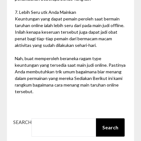
7. Lebih Seru utk Anda Mainkan
Keuntungan yang dapat pemain peroleh saat bermain
taruhan online ialah lebih seru dari pada main judi offline.
Inilah kenapa keseruan tersebut juga dapat jadi obat
penat bagi tiap-tiap pemain dari bermacam macam
aktivitas yang sudah dilakukan sehari-hari.
Nah, buat memperoleh beraneka ragam type
keuntungan yang tersedia saat main judi online. Pastinya
Anda membutuhkan trik umum bagaimana biar menang
dalam permainan yang mereka Sediakan Berikut ini kami
rangkum bagaimana cara menang main taruhan online
tersebut.
SEARCH
Search