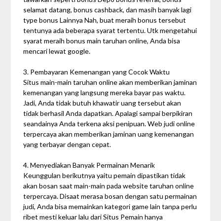
selamat datang, bonus cashback, dan masih banyak lagi
type bonus Lainnya Nah, buat meraih bonus tersebut
tentunya ada beberapa syarat tertentu. Utk mengetahui
syarat meraih bonus main taruhan online, Anda bisa
mencari lewat google.
3. Pembayaran Kemenangan yang Cocok Waktu
Situs main-main taruhan online akan memberikan jaminan
kemenangan yang langsung mereka bayar pas waktu.
Jadi, Anda tidak butuh khawatir uang tersebut akan
tidak berhasil Anda dapatkan. Apalagi sampai berpikiran
seandainya Anda terkena aksi penipuan. Web judi online
terpercaya akan memberikan jaminan uang kemenangan
yang terbayar dengan cepat.
4. Menyediakan Banyak Permainan Menarik
Keunggulan berikutnya yaitu pemain dipastikan tidak
akan bosan saat main-main pada website taruhan online
terpercaya. Disaat merasa bosan dengan satu permainan
judi, Anda bisa memainkan kategori game lain tanpa perlu
ribet mesti keluar lalu dari Situs Pemain hanya