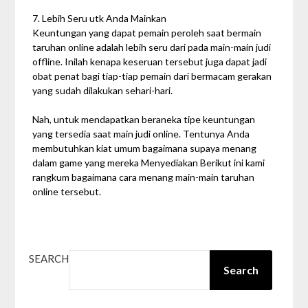
7. Lebih Seru utk Anda Mainkan
Keuntungan yang dapat pemain peroleh saat bermain
taruhan online adalah lebih seru dari pada main-main judi
offline. Inilah kenapa keseruan tersebut juga dapat jadi
obat penat bagi tiap-tiap pemain dari bermacam gerakan
yang sudah dilakukan sehari-hari.
Nah, untuk mendapatkan beraneka tipe keuntungan
yang tersedia saat main judi online. Tentunya Anda
membutuhkan kiat umum bagaimana supaya menang
dalam game yang mereka Menyediakan Berikut ini kami
rangkum bagaimana cara menang main-main taruhan
online tersebut.
SEARCH
Search