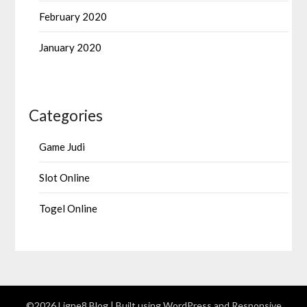
February 2020
January 2020
Categories
Game Judi
Slot Online
Togel Online
©2026 Ligne8 Blog
| Built using WordPress and
Responsive