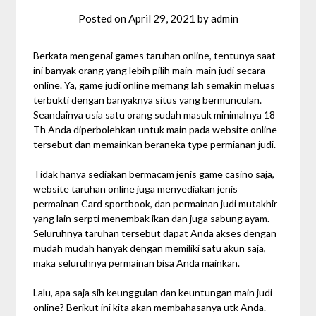
Posted on
April 29, 2021
by
admin
Berkata mengenai games taruhan online, tentunya saat
ini banyak orang yang lebih pilih main-main judi secara
online. Ya, game judi online memang lah semakin meluas
terbukti dengan banyaknya situs yang bermunculan.
Seandainya usia satu orang sudah masuk minimalnya 18
Th Anda diperbolehkan untuk main pada website online
tersebut dan memainkan beraneka type permianan judi.
Tidak hanya sediakan bermacam jenis game casino saja,
website taruhan online juga menyediakan jenis
permainan Card sportbook, dan permainan judi mutakhir
yang lain serpti menembak ikan dan juga sabung ayam.
Seluruhnya taruhan tersebut dapat Anda akses dengan
mudah mudah hanyak dengan memiliki satu akun saja,
maka seluruhnya permainan bisa Anda mainkan.
Lalu, apa saja sih keunggulan dan keuntungan main judi
online? Berikut ini kita akan membahasanya utk Anda.