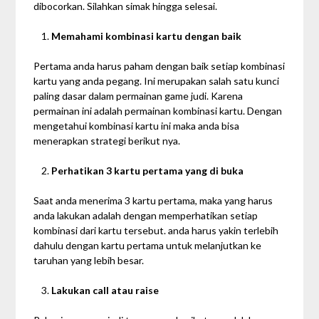
dibocorkan. Silahkan simak hingga selesai.
Memahami kombinasi kartu dengan baik
Pertama anda harus paham dengan baik setiap kombinasi
kartu yang anda pegang. Ini merupakan salah satu kunci
paling dasar dalam permainan game judi. Karena
permainan ini adalah permainan kombinasi kartu. Dengan
mengetahui kombinasi kartu ini maka anda bisa
menerapkan strategi berikut nya.
Perhatikan 3 kartu pertama yang di buka
Saat anda menerima 3 kartu pertama, maka yang harus
anda lakukan adalah dengan memperhatikan setiap
kombinasi dari kartu tersebut. anda harus yakin terlebih
dahulu dengan kartu pertama untuk melanjutkan ke
taruhan yang lebih besar.
Lakukan call atau raise