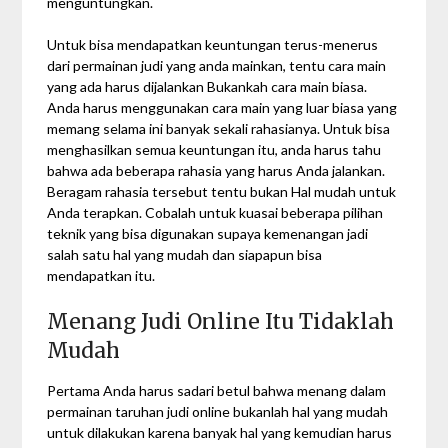
menguntungkan.
Untuk bisa mendapatkan keuntungan terus-menerus
dari permainan judi yang anda mainkan, tentu cara main
yang ada harus dijalankan Bukankah cara main biasa.
Anda harus menggunakan cara main yang luar biasa yang
memang selama ini banyak sekali rahasianya. Untuk bisa
menghasilkan semua keuntungan itu, anda harus tahu
bahwa ada beberapa rahasia yang harus Anda jalankan.
Beragam rahasia tersebut tentu bukan Hal mudah untuk
Anda terapkan. Cobalah untuk kuasai beberapa pilihan
teknik yang bisa digunakan supaya kemenangan jadi
salah satu hal yang mudah dan siapapun bisa
mendapatkan itu.
Menang Judi Online Itu Tidaklah
Mudah
Pertama Anda harus sadari betul bahwa menang dalam
permainan taruhan judi online bukanlah hal yang mudah
untuk dilakukan karena banyak hal yang kemudian harus