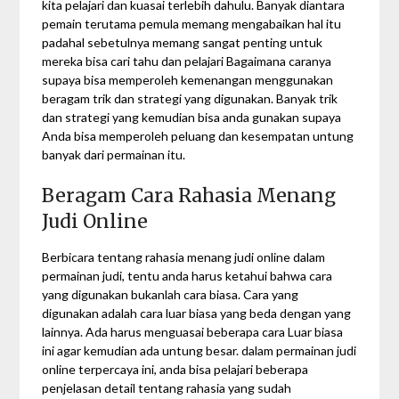
kita pelajari dan kuasai terlebih dahulu. Banyak diantara
pemain terutama pemula memang mengabaikan hal itu
padahal sebetulnya memang sangat penting untuk
mereka bisa cari tahu dan pelajari Bagaimana caranya
supaya bisa memperoleh kemenangan menggunakan
beragam trik dan strategi yang digunakan. Banyak trik
dan strategi yang kemudian bisa anda gunakan supaya
Anda bisa memperoleh peluang dan kesempatan untung
banyak dari permainan itu.
Beragam Cara Rahasia Menang
Judi Online
Berbicara tentang rahasia menang judi online dalam
permainan judi, tentu anda harus ketahui bahwa cara
yang digunakan bukanlah cara biasa. Cara yang
digunakan adalah cara luar biasa yang beda dengan yang
lainnya. Ada harus menguasai beberapa cara Luar biasa
ini agar kemudian ada untung besar. dalam permainan judi
online terpercaya ini, anda bisa pelajari beberapa
penjelasan detail tentang rahasia yang sudah