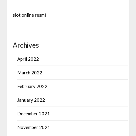
slot online resmi
Archives
April 2022
March 2022
February 2022
January 2022
December 2021
November 2021