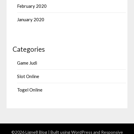
February 2020
January 2020
Categories
Game Judi
Slot Online
Togel Online
©2026 Ligne8 Blog
| Built using WordPress and
Responsive