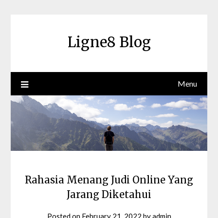
Skip
to
content
Ligne8 Blog
Menu
Rahasia Menang Judi Online Yang
Jarang Diketahui
Posted on
February 21, 2022
by
admin