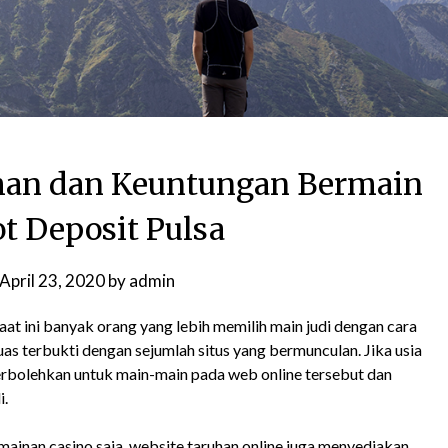
han dan Keuntungan Bermain
t Deposit Pulsa
April 23, 2020
by
admin
aat ini banyak orang yang lebih memilih main judi dengan cara
as terbukti dengan sejumlah situs yang bermunculan. Jika usia
rbolehkan untuk main-main pada web online tersebut dan
i.
inan casino saja, website taruhan online juga menyediakan