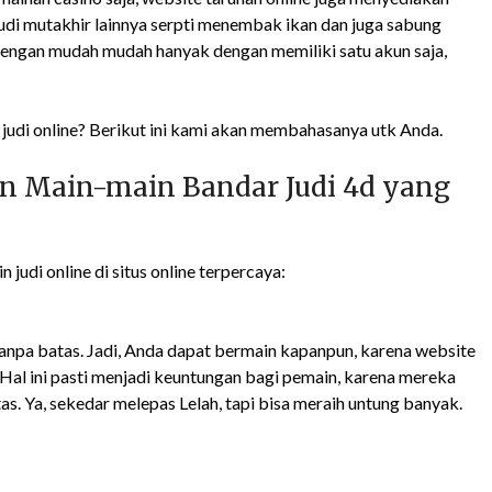
udi mutakhir lainnya serpti menembak ikan dan juga sabung
dengan mudah mudah hanyak dengan memiliki satu akun saja,
 judi online? Berikut ini kami akan membahasanya utk Anda.
n Main-main Bandar Judi 4d yang
judi online di situs online terpercaya:
npa batas. Jadi, Anda dapat bermain kapanpun, karena website
Hal ini pasti menjadi keuntungan bagi pemain, karena mereka
s. Ya, sekedar melepas Lelah, tapi bisa meraih untung banyak.