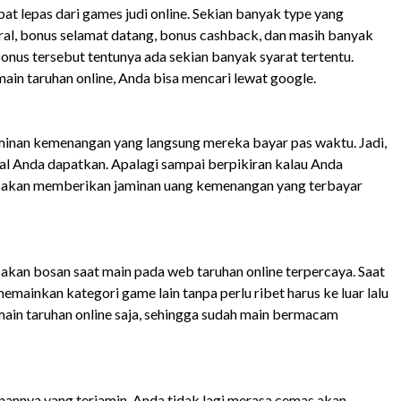
at lepas dari games judi online. Sekian banyak type yang
al, bonus selamat datang, bonus cashback, dan masih banyak
onus tersebut tentunya ada sekian banyak syarat tertentu.
in taruhan online, Anda bisa mencari lewat google.
inan kemenangan yang langsung mereka bayar pas waktu. Jadi,
al Anda dapatkan. Apalagi sampai berpikiran kalau Anda
ya akan memberikan jaminan uang kemenangan yang terbayar
 akan bosan saat main pada web taruhan online terpercaya. Saat
mainkan kategori game lain tanpa perlu ribet harus ke luar lalu
in taruhan online saja, sehingga sudah main bermacam
anannya yang terjamin. Anda tidak lagi merasa cemas akan