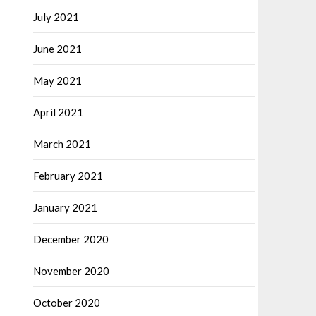
July 2021
June 2021
May 2021
April 2021
March 2021
February 2021
January 2021
December 2020
November 2020
October 2020