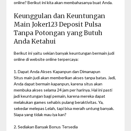
online? Berikut ini kita akan membahasanya buat Anda.
Keunggulan dan Keuntungan
Main Joker123 Deposit Pulsa
Tanpa Potongan yang Butuh
Anda Ketahui
Berikut ini yaitu sekian banyak keuntungan bermain judi
online di website online terpercaya:
1. Dapat Anda Akses Kapanpun dan Dimanapun
Situs main judi akan memberikan akses tanpa batas. Jadi,
Anda dapat bermain kapanpun, karena situs akan
membuka akses selama 24 jam per harinya. Hal ini pasti
jadi keuntungan bagi pemain, karena mereka dapat
melakukan games sehabis pulang beraktivitas. Ya,
sekedar melepas Lelah, tapi bisa meraih untung banyak.
Siapa yang tidak mau iya kan?
2. Sediakan Banyak Bonus Tersedia