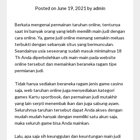
Posted on
June 19, 2021
by
admin
Berkata mengenai permainan taruhan online, tentunya
saat ini banyak orang yang lebih memilih main judi dengan
cara online. Ya, game judi online memang semakin meluas
terbukti dengan sebanyak situs yang bermunculan.
Seandainya usia seseorang sudah masuk minimalnya 18
Th Anda diperbolehkan utk main-main pada website
online tersebut dan memainkan beraneka ragam tipe
permianan judi.
Tidak hanya sediakan beraneka ragam jenis game casino
saja, web taruhan online juga menyediakan kategori
games Kartu sportbook, dan permainan judi mutakhir
yang lain serpti menembak ikan dan juga sabung ayam.
Seluruhnya taruhan tersebut dapat Anda akses dengan
mudah mudah hanyak dengan memiliki satu akun saja,
maka seluruh game bisa Anda mainkan.
Lalu, apa saja sih keunggulan dan keuntungan main judi