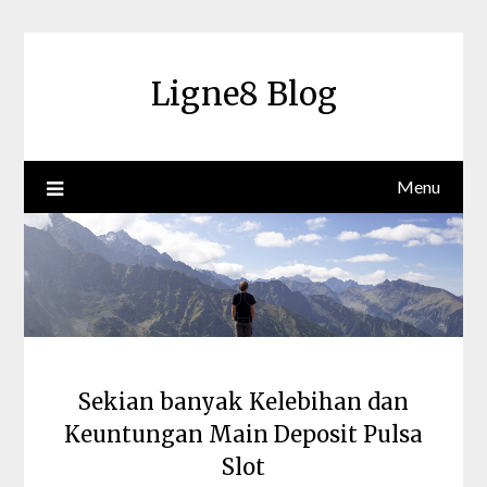
Skip
to
content
Ligne8 Blog
Menu
Sekian banyak Kelebihan dan
Keuntungan Main Deposit Pulsa
Slot