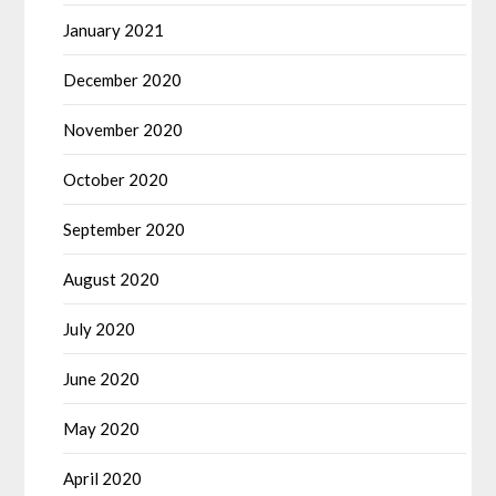
January 2021
December 2020
November 2020
October 2020
September 2020
August 2020
July 2020
June 2020
May 2020
April 2020