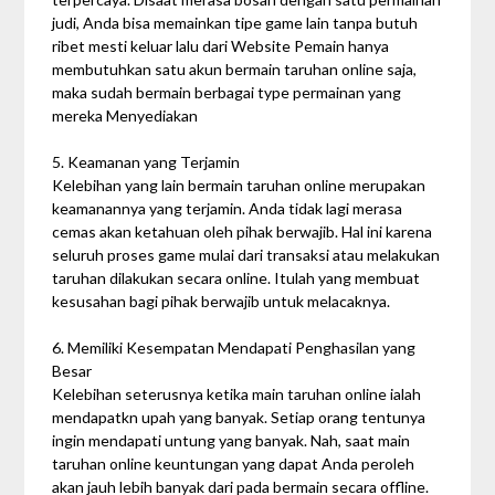
judi, Anda bisa memainkan tipe game lain tanpa butuh
ribet mesti keluar lalu dari Website Pemain hanya
membutuhkan satu akun bermain taruhan online saja,
maka sudah bermain berbagai type permainan yang
mereka Menyediakan
5. Keamanan yang Terjamin
Kelebihan yang lain bermain taruhan online merupakan
keamanannya yang terjamin. Anda tidak lagi merasa
cemas akan ketahuan oleh pihak berwajib. Hal ini karena
seluruh proses game mulai dari transaksi atau melakukan
taruhan dilakukan secara online. Itulah yang membuat
kesusahan bagi pihak berwajib untuk melacaknya.
6. Memiliki Kesempatan Mendapati Penghasilan yang
Besar
Kelebihan seterusnya ketika main taruhan online ialah
mendapatkn upah yang banyak. Setiap orang tentunya
ingin mendapati untung yang banyak. Nah, saat main
taruhan online keuntungan yang dapat Anda peroleh
akan jauh lebih banyak dari pada bermain secara offline.