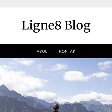
Ligne8 Blog
ABOUT
KONTAK