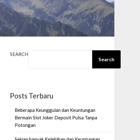
SEARCH
Search
Posts Terbaru
Beberapa Keunggulan dan Keuntungan
Bermain Slot Joker Deposit Pulsa Tanpa
Potongan
Sekian banyak Kelebihan dan Keuntungan