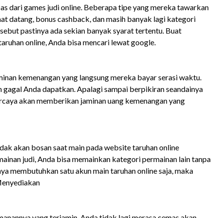
pas dari games judi online. Beberapa tipe yang mereka tawarkan
amat datang, bonus cashback, dan masih banyak lagi kategori
ebut pastinya ada sekian banyak syarat tertentu. Buat
ruhan online, Anda bisa mencari lewat google.
inan kemenangan yang langsung mereka bayar serasi waktu.
an gagal Anda dapatkan. Apalagi sampai berpikiran seandainya
erpercaya akan memberikan jaminan uang kemenangan yang
dak akan bosan saat main pada website taruhan online
ainan judi, Anda bisa memainkan kategori permainan lain tanpa
hanya membutuhkan satu akun main taruhan online saja, maka
Menyediakan
amanannya yang terjamin. Anda tidak lagi merasa cemas akan