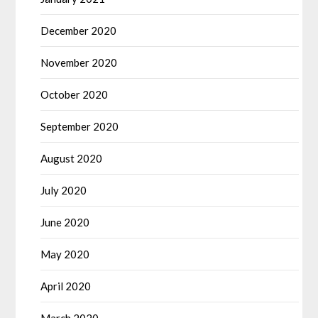
December 2020
November 2020
October 2020
September 2020
August 2020
July 2020
June 2020
May 2020
April 2020
March 2020