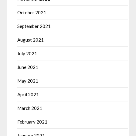
October 2021
September 2021
August 2021
July 2021
June 2021
May 2021
April 2021
March 2021
February 2021
January 2021