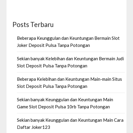
Posts Terbaru
Beberapa Keunggulan dan Keuntungan Bermain Slot
Joker Deposit Pulsa Tanpa Potongan
Sekian banyak Kelebihan dan Keuntungan Bermain Judi
Slot Deposit Pulsa Tanpa Potongan
Beberapa Kelebihan dan Keuntungan Main-main Situs
Slot Deposit Pulsa Tanpa Potongan
Sekian banyak Keunggulan dan Keuntungan Main
Game Slot Deposit Pulsa 10rb Tanpa Potongan
Sekian banyak Keunggulan dan Keuntungan Main Cara
Daftar Joker123