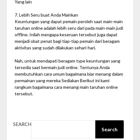
Yang lain
7. Lebih Seru buat Anda Mainkan
Keuntungan yang dapat pemain peroleh saat main-main
taruhan online adalah lebih seru dari pada main-main judi
offline. Inilah mengapa keseruan tersebut juga dapat
menjadi obat penat bagi tiap-tiap pemain dari beragam
aktivitas yang sudah dilakukan sehari-hari.
Nah, untuk mendapati beragam type keuntungan yang
tersedia saat bermain judi online. Tentunya Anda
membutuhkan cara umum bagaimana biar menang dalam
permainan yang mereka Sediakan Berikut ini kami
rangkum bagaimana cara menang main taruhan online
tersebut.
SEARCH
Search