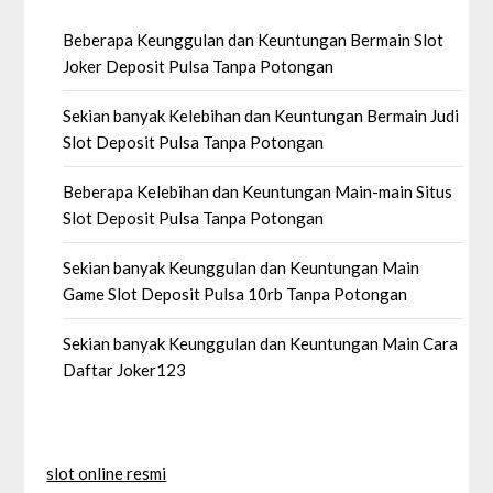
Beberapa Keunggulan dan Keuntungan Bermain Slot
Joker Deposit Pulsa Tanpa Potongan
Sekian banyak Kelebihan dan Keuntungan Bermain Judi
Slot Deposit Pulsa Tanpa Potongan
Beberapa Kelebihan dan Keuntungan Main-main Situs
Slot Deposit Pulsa Tanpa Potongan
Sekian banyak Keunggulan dan Keuntungan Main
Game Slot Deposit Pulsa 10rb Tanpa Potongan
Sekian banyak Keunggulan dan Keuntungan Main Cara
Daftar Joker123
slot online resmi