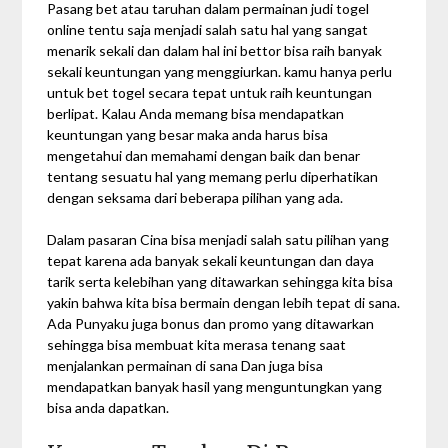
Pasang bet atau taruhan dalam permainan judi togel
online tentu saja menjadi salah satu hal yang sangat
menarik sekali dan dalam hal ini bettor bisa raih banyak
sekali keuntungan yang menggiurkan. kamu hanya perlu
untuk bet togel secara tepat untuk raih keuntungan
berlipat. Kalau Anda memang bisa mendapatkan
keuntungan yang besar maka anda harus bisa
mengetahui dan memahami dengan baik dan benar
tentang sesuatu hal yang memang perlu diperhatikan
dengan seksama dari beberapa pilihan yang ada.
Dalam pasaran Cina bisa menjadi salah satu pilihan yang
tepat karena ada banyak sekali keuntungan dan daya
tarik serta kelebihan yang ditawarkan sehingga kita bisa
yakin bahwa kita bisa bermain dengan lebih tepat di sana.
Ada Punyaku juga bonus dan promo yang ditawarkan
sehingga bisa membuat kita merasa tenang saat
menjalankan permainan di sana Dan juga bisa
mendapatkan banyak hasil yang menguntungkan yang
bisa anda dapatkan.