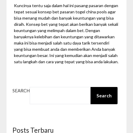
Kuncinya tentu saja dalam hal ini pasang pasaran dengan
tepat sesuai konsep bet pasaran togel china pools agar
bisa menang mudah dan banyak keuntungan yang bisa
diraih. Konsep bet yang tepat akan berikan banyak sekali
keuntungan yang melimpah dalam bet. Dengan
banyaknya kelebihan dan keuntungan yang ditawarkan
maka ini bisa menjadi salah satu daya tarik tersendiri
yang bisa membuat anda dan memberikan Anda banyak
keuntungan besar. Ini yang kemudian akan menjadi salah
satu langkah dan cara yang tepat yang bisa anda lakukan.
SEARCH
Search
Posts Terbaru