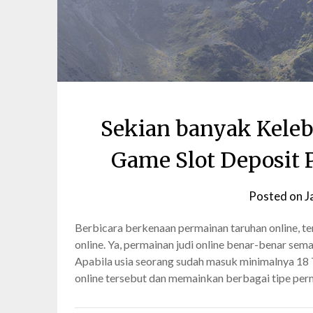
Sekian banyak Kele
Game Slot Deposit 
Posted on
J
Berbicara berkenaan permainan taruhan online, ten
online. Ya, permainan judi online benar-benar se
Apabila usia seorang sudah masuk minimalnya 18
online tersebut dan memainkan berbagai tipe per