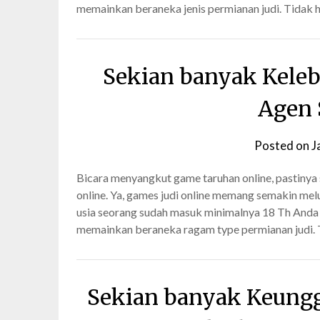
memainkan beraneka jenis permianan judi. Tidak
Sekian banyak Kele
Agen 
Posted on
J
Bicara menyangkut game taruhan online, pastinya s
online. Ya, games judi online memang semakin mel
usia seorang sudah masuk minimalnya 18 Th Anda 
memainkan beraneka ragam type permianan judi.
Sekian banyak Keung