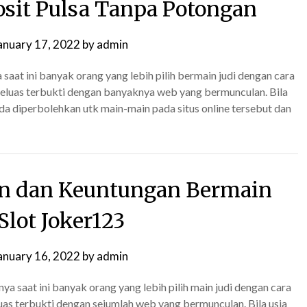
osit Pulsa Tanpa Potongan
anuary 17, 2022
by
admin
saat ini banyak orang yang lebih pilih bermain judi dengan cara
 meluas terbukti dengan banyaknya web yang bermunculan. Bila
a diperbolehkan utk main-main pada situs online tersebut dan
n dan Keuntungan Bermain
Slot Joker123
anuary 16, 2022
by
admin
ya saat ini banyak orang yang lebih pilih main judi dengan cara
uas terbukti dengan sejumlah web yang bermunculan. Bila usia