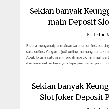
Sekian banyak Keung
main Deposit Slo
Posted on
J
Bicara mengenai permainan taruhan online, pastiny
cara online. Ya, game judi online memang semakin
Apabila usia satu orang sudah masuk minimalnya 
dan memainkan beragam type permianan judi. Ti
Sekian banyak Keung
Slot Joker Deposit