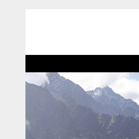
Skip
to
content