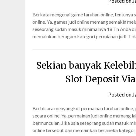
Posted on
J
Berkata mengenai game taruhan online, tentunya sa
online. Ya, games judi online memang semakin mel
seseorang sudah masuk minimalnya 18 Th Anda di
memainkan beragam kategori permianan judi. Ti
Sekian banyak Kelebi
Slot Deposit Vi
Posted on
J
Berbicara menyangkut permainan taruhan online, pa
secara online. Ya, permainan judi online memang l
bermunculan. Jika usia seseorang sudah masuk m
online tersebut dan memainkan beraneka kategori