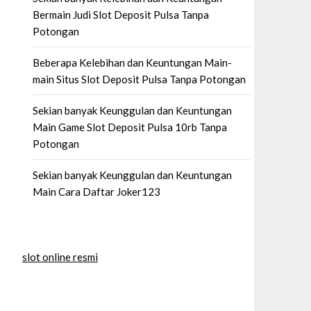
Bermain Judi Slot Deposit Pulsa Tanpa
Potongan
Beberapa Kelebihan dan Keuntungan Main-
main Situs Slot Deposit Pulsa Tanpa Potongan
Sekian banyak Keunggulan dan Keuntungan
Main Game Slot Deposit Pulsa 10rb Tanpa
Potongan
Sekian banyak Keunggulan dan Keuntungan
Main Cara Daftar Joker123
slot online resmi