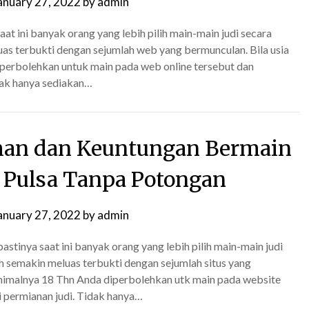
anuary 27, 2022
by
admin
at ini banyak orang yang lebih pilih main-main judi secara
uas terbukti dengan sejumlah web yang bermunculan. Bila usia
perbolehkan untuk main pada web online tersebut dan
dak hanya sediakan…
han dan Keuntungan Bermain
a Pulsa Tanpa Potongan
anuary 27, 2022
by
admin
stinya saat ini banyak orang yang lebih pilih main-main judi
ah semakin meluas terbukti dengan sejumlah situs yang
inimalnya 18 Thn Anda diperbolehkan utk main pada website
 permianan judi. Tidak hanya…