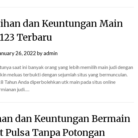
bihan dan Keuntungan Main
r123 Terbaru
anuary 26, 2022
by
admin
tunya saat ini banyak orang yang lebih memilih main judi dengan
akin meluas terbukti dengan sejumlah situs yang bermunculan.
8 Tahun Anda diperbolehkan utk main pada situs online
rmianan judi….
han dan Keuntungan Bermain
it Pulsa Tanpa Potongan